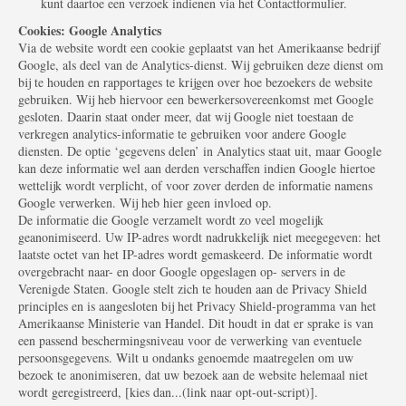
kunt daartoe een verzoek indienen via het Contactformulier.
Cookies: Google Analytics
Via de website wordt een cookie geplaatst van het Amerikaanse bedrijf
Google, als deel van de Analytics-dienst. Wij gebruiken deze dienst om
bij te houden en rapportages te krijgen over hoe bezoekers de website
gebruiken. Wij heb hiervoor een bewerkersovereenkomst met Google
gesloten. Daarin staat onder meer, dat wij Google niet toestaan de
verkregen analytics-informatie te gebruiken voor andere Google
diensten. De optie ‘gegevens delen’ in Analytics staat uit, maar Google
kan deze informatie wel aan derden verschaffen indien Google hiertoe
wettelijk wordt verplicht, of voor zover derden de informatie namens
Google verwerken. Wij heb hier geen invloed op.
De informatie die Google verzamelt wordt zo veel mogelijk
geanonimiseerd. Uw IP-adres wordt nadrukkelijk niet meegegeven: het
laatste octet van het IP-adres wordt gemaskeerd. De informatie wordt
overgebracht naar- en door Google opgeslagen op- servers in de
Verenigde Staten. Google stelt zich te houden aan de Privacy Shield
principles en is aangesloten bij het Privacy Shield-programma van het
Amerikaanse Ministerie van Handel. Dit houdt in dat er sprake is van
een passend beschermingsniveau voor de verwerking van eventuele
persoonsgegevens. Wilt u ondanks genoemde maatregelen om uw
bezoek te anonimiseren, dat uw bezoek aan de website helemaal niet
wordt geregistreerd, [kies dan...(link naar opt-out-script)].