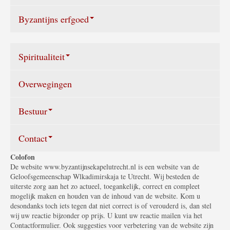
De goddelijke liturgie
Byzantijns erfgoed
Bereikbaarheid
Geschiedenis
Spiritualiteit
Iconostase en iconen
Overwegingen
Symboliek
Het kerkgebouw
Wat ons bezielt
Bestuur
Het kerkelijk jaar
Contact
Samenstelling bestuur
De liturgie in Nederland
Colofon
Jaarverslag
Stuur een e-mail
De website www.byzantijnsekapelutrecht.nl is een website van de
Geloofsgemeenschap Wlkadimirskaja te Utrecht. Wij besteden de
Literatuur
uiterste zorg aan het zo actueel, toegankelijk, correct en compleet
ANBI
Contactpersonen
mogelijk maken en houden van de inhoud van de website. Kom u
Informatie sites
desondanks toch iets tegen dat niet correct is of verouderd is, dan stel
wij uw reactie bijzonder op prijs. U kunt uw reactie mailen via het
Contactformulier. Ook suggesties voor verbetering van de website zijn